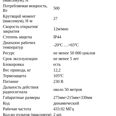
(максимум), H
Потребляемая мощность,
500
Вт
Крутящий момент
27
(максимум), Н·м
Скорость открытия/
12м/мин
закрытия
Степень защиты
IP44
Диапазон рабочих
-20ºС …+65ºС
температур
Ресурс
не менее 50 000 циклов
Срок эксплуатации
не менее 5 лет
Блокировка
есть
Вес привода, кг
12,2
Термозащита
105ºС
Питание
230 В
Дальность действия
около 50 метров
радиосигнала
Габаритные размеры
275мм×215мм×330мм
Код
динамический
Рабочая частота
433.92 МГц
Кол-во пультов (максимум)
2 шт.