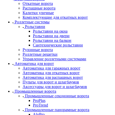
Откатные ворота
Распашные ворота
Калитки уличные
Комплектующие для откатных ворот
Роллетные системы
Рольставни
Рольставни на окна
Рольставни на двери
Рольставни на балкон
Сантехнические рольставни
Рулонные ворота
Роллетные решетки
Управление роллетными системами
Автоматика для ворот
Автоматика для гаражных ворот
Автоматика для откатных ворот
Автоматика для распашных ворот
Пульты для ворот и шлагбаумов
Аксессуары для ворот и шлагбаумов
Промышленные ворота
Промышленные секционные ворота
ProPlus
ProTrend
Промышленные панорамные ворота
AluPro