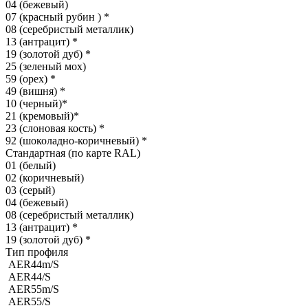
04 (бежевый)
07 (красный рубин )
*
08 (серебристый металлик)
13 (антрацит)
*
19 (золотой дуб)
*
25 (зеленый мох)
59 (орех)
*
49 (вишня)
*
10 (черный)
*
21 (кремовый)
*
23 (слоновая кость)
*
92 (шоколадно-коричневый)
*
Стандартная (по карте RAL)
01 (белый)
02 (коричневый)
03 (серый)
04 (бежевый)
08 (серебристый металлик)
13 (антрацит)
*
19 (золотой дуб)
*
Тип профиля
AER44m/S
AER44/S
AER55m/S
AER55/S