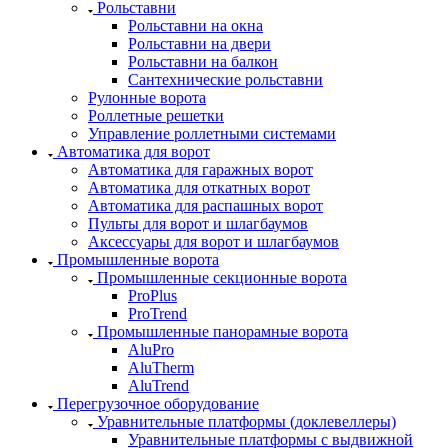
Рольставни
Рольставни на окна
Рольставни на двери
Рольставни на балкон
Сантехнические рольставни
Рулонные ворота
Роллетные решетки
Управление роллетными системами
Автоматика для ворот
Автоматика для гаражных ворот
Автоматика для откатных ворот
Автоматика для распашных ворот
Пульты для ворот и шлагбаумов
Аксессуары для ворот и шлагбаумов
Промышленные ворота
Промышленные секционные ворота
ProPlus
ProTrend
Промышленные панорамные ворота
AluPro
AluTherm
AluTrend
Перегрузочное оборудование
Уравнительные платформы (доклевеллеры)
Уравнительные платформы с выдвижной