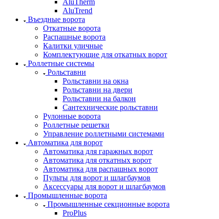
AluTherm
AluTrend
Въездные ворота
Откатные ворота
Распашные ворота
Калитки уличные
Комплектующие для откатных ворот
Роллетные системы
Рольставни
Рольставни на окна
Рольставни на двери
Рольставни на балкон
Сантехнические рольставни
Рулонные ворота
Роллетные решетки
Управление роллетными системами
Автоматика для ворот
Автоматика для гаражных ворот
Автоматика для откатных ворот
Автоматика для распашных ворот
Пульты для ворот и шлагбаумов
Аксессуары для ворот и шлагбаумов
Промышленные ворота
Промышленные секционные ворота
ProPlus