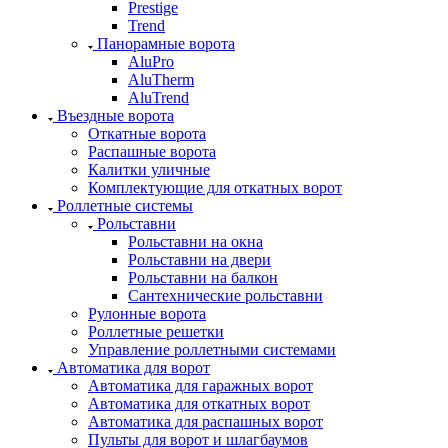
Prestige
Trend
Панорамные ворота
AluPro
AluTherm
AluTrend
Въездные ворота
Откатные ворота
Распашные ворота
Калитки уличные
Комплектующие для откатных ворот
Роллетные системы
Рольставни
Рольставни на окна
Рольставни на двери
Рольставни на балкон
Сантехнические рольставни
Рулонные ворота
Роллетные решетки
Управление роллетными системами
Автоматика для ворот
Автоматика для гаражных ворот
Автоматика для откатных ворот
Автоматика для распашных ворот
Пульты для ворот и шлагбаумов