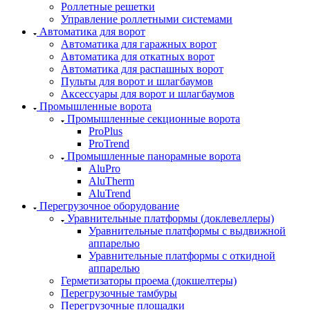
Роллетные решетки
Управление роллетными системами
Автоматика для ворот
Автоматика для гаражных ворот
Автоматика для откатных ворот
Автоматика для распашных ворот
Пульты для ворот и шлагбаумов
Аксессуары для ворот и шлагбаумов
Промышленные ворота
Промышленные секционные ворота
ProPlus
ProTrend
Промышленные панорамные ворота
AluPro
AluTherm
AluTrend
Перегрузочное оборудование
Уравнительные платформы (доклевеллеры)
Уравнительные платформы с выдвижной
аппарелью
Уравнительные платформы с откидной
аппарелью
Герметизаторы проема (докшелтеры)
Перегрузочные тамбуры
Перегрузочные площадки