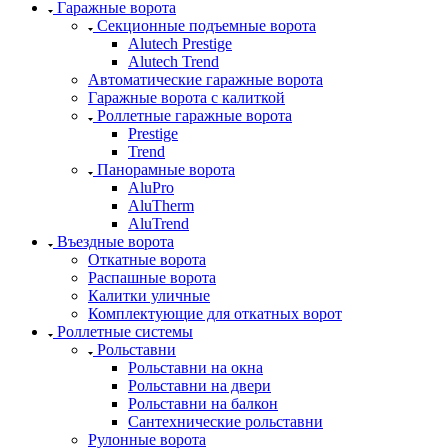
Гаражные ворота
Секционные подъемные ворота
Alutech Prestige
Alutech Trend
Автоматические гаражные ворота
Гаражные ворота с калиткой
Роллетные гаражные ворота
Prestige
Trend
Панорамные ворота
AluPro
AluTherm
AluTrend
Въездные ворота
Откатные ворота
Распашные ворота
Калитки уличные
Комплектующие для откатных ворот
Роллетные системы
Рольставни
Рольставни на окна
Рольставни на двери
Рольставни на балкон
Сантехнические рольставни
Рулонные ворота