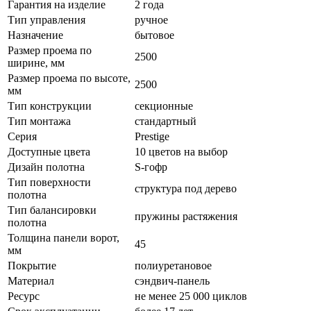
Гарантия на изделие
2 года
Тип управления
ручное
Назначение
бытовое
Размер проема по
2500
ширине, мм
Размер проема по высоте,
2500
мм
Тип конструкции
секционные
Тип монтажа
стандартный
Серия
Prestige
Доступные цвета
10 цветов на выбор
Дизайн полотна
S-гофр
Тип поверхности
структура под дерево
полотна
Тип балансировки
пружины растяжения
полотна
Толщина панели ворот,
45
мм
Покрытие
полиуретановое
Материал
сэндвич-панель
Ресурс
не менее 25 000 циклов