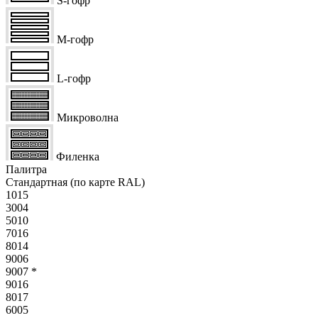
S-гофр
M-гофр
L-гофр
Микроволна
Филенка
Палитра
Стандартная (по карте RAL)
1015
3004
5010
7016
8014
9006
9007
*
9016
8017
6005